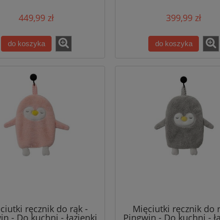
Barwy światła
Ściemnialne
449,99 zł
399,99 zł
do koszyka
do koszyka
ciutki ręcznik do rąk -
Mięciutki ręcznik do r
n - Do kuchni - łazienki
Pingwin - Do kuchni - ł