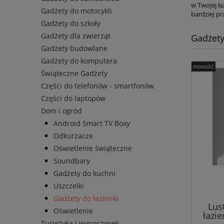
w Twojej ła
Gadżety do motocykli
bardziej pr
Gadżety do szkoły
Gadżety dla zwierząt
Gadżety
Gadżety budowlane
Gadżety do komputera
nowość
Świąteczne Gadżety
Części do telefonów - smartfonów
Części do laptopów
Dom i ogród
Android Smart TV Boxy
Odkurzacze
Oświetlenie świąteczne
Soundbary
Gadżety do kuchni
Uszczelki
Gadżety do łazienki
Lus
Oświetlenie
łazi
Turystyka i wypoczynek