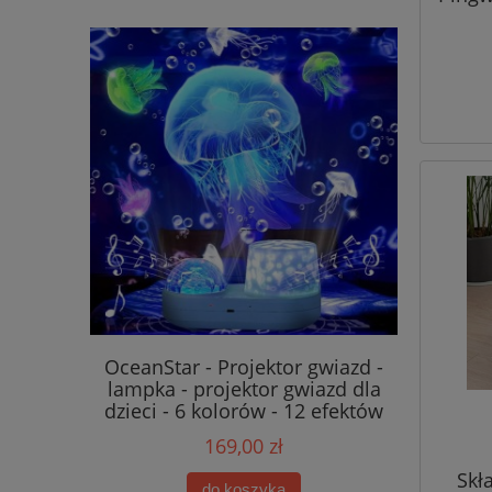
or 3D dla
OceanStar - Projektor gwiazd -
Akumulat
lampka - projektor gwiazd dla
do robot
dzieci - 6 kolorów - 12 efektów
W400 S8 
1
169,00 zł
Skł
do koszyka