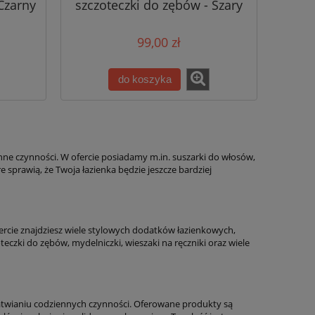
Czarny
szczoteczki do zębów - Szary
do koszyka
99,00 zł
do koszyka
nne czynności. W ofercie posiadamy m.in. suszarki do włosów,
 sprawią, że Twoja łazienka będzie jeszcze bardziej
ofercie znajdziesz wiele stylowych dodatków łazienkowych,
teczki do zębów, mydelniczki, wieszaki na ręczniki oraz wiele
atwianiu codziennych czynności. Oferowane produkty są