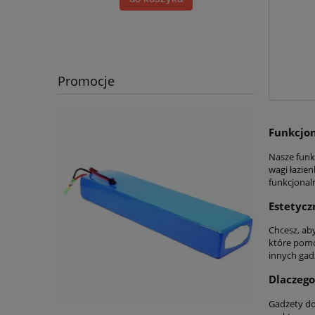
Promocje
Funkcjon
Nasze funk
wagi łazien
funkcjonaln
Estetycz
Chcesz, aby
które pomog
innych gad
Dlaczego
Gadżety do