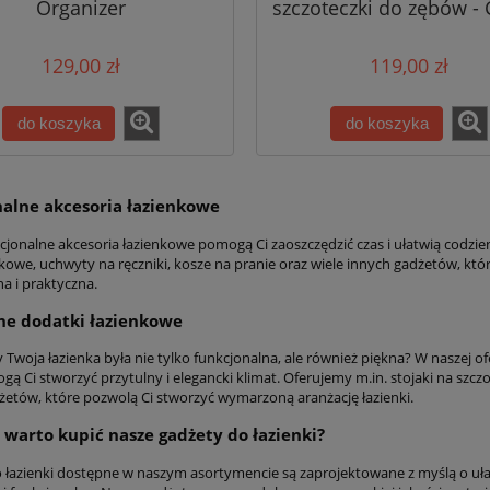
Organizer
szczoteczki do zębów - 
do koszyka
129,00 zł
119,00 zł
do koszyka
do koszyka
alne akcesoria łazienkowe
cjonalne akcesoria łazienkowe pomogą Ci zaoszczędzić czas i ułatwią codzie
kowe, uchwyty na ręczniki, kosze na pranie oraz wiele innych gadżetów, które
a i praktyczna.
ne dodatki łazienkowe
 Twoja łazienka była nie tylko funkcjonalna, ale również piękna? W naszej 
ą Ci stworzyć przytulny i elegancki klimat. Oferujemy m.in. stojaki na szczo
żetów, które pozwolą Ci stworzyć wymarzoną aranżację łazienki.
 warto kupić nasze gadżety do łazienki?
 łazienki dostępne w naszym asortymencie są zaprojektowane z myślą o uł