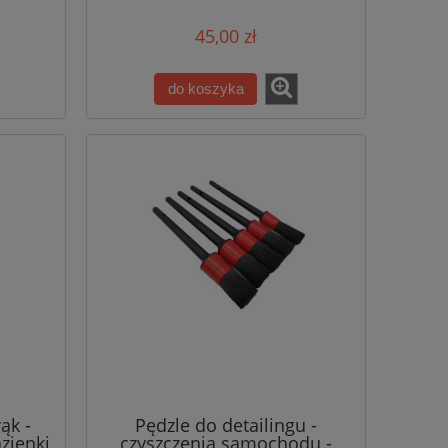
45,00 zł
do koszyka
ąk -
Pędzle do detailingu -
azienki
czyszczenia samochodu -