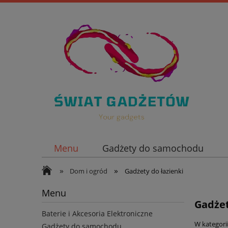
Menu
Gadżety do samochodu
»
»
Nowości
Dom i ogród
Gadżety do łazienki
Menu
Gadżet
Baterie i Akcesoria Elektroniczne
W kategori
Gadżety do samochodu