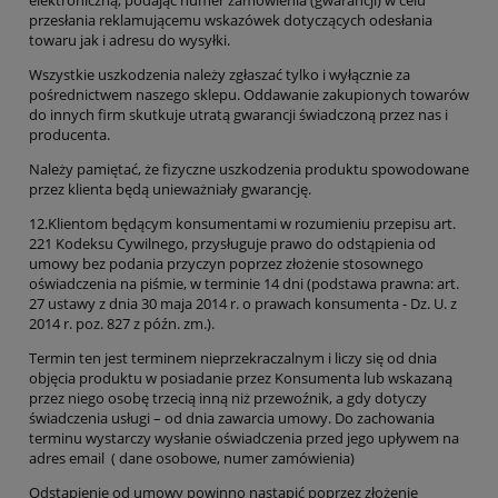
przesłania reklamującemu wskazówek dotyczących odesłania
towaru jak i adresu do wysyłki.
Wszystkie uszkodzenia należy zgłaszać tylko i wyłącznie za
pośrednictwem naszego sklepu. Oddawanie zakupionych towarów
do innych firm skutkuje utratą gwarancji świadczoną przez nas i
producenta.
Należy pamiętać, że fizyczne uszkodzenia produktu spowodowane
przez klienta będą unieważniały gwarancję.
12.Klientom będącym konsumentami w rozumieniu przepisu art.
221 Kodeksu Cywilnego, przysługuje prawo do odstąpienia od
umowy bez podania przyczyn poprzez złożenie stosownego
oświadczenia na piśmie, w terminie 14 dni (podstawa prawna: art.
27 ustawy z dnia 30 maja 2014 r. o prawach konsumenta - Dz. U. z
2014 r. poz. 827 z późn. zm.).
Termin ten jest terminem nieprzekraczalnym i liczy się od dnia
objęcia produktu w posiadanie przez Konsumenta lub wskazaną
przez niego osobę trzecią inną niż przewoźnik, a gdy dotyczy
świadczenia usługi – od dnia zawarcia umowy. Do zachowania
terminu wystarczy wysłanie oświadczenia przed jego upływem na
adres email ( dane osobowe, numer zamówienia)
Odstąpienie od umowy powinno nastąpić poprzez złożenie