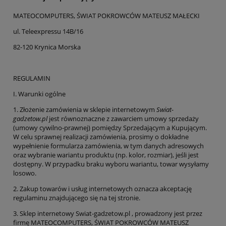
MATEOCOMPUTERS, ŚWIAT POKROWCÓW MATEUSZ MAŁECKI
ul. Teleexpressu 14B/16
82-120 Krynica Morska
REGULAMIN
I. Warunki ogólne
1. Złożenie zamówienia w sklepie internetowym
Swiat-
gadzetow.pl
jest równoznaczne z zawarciem umowy sprzedaży
(umowy cywilno-prawnej) pomiędzy Sprzedającym a Kupującym.
W celu sprawnej realizacji zamówienia, prosimy o dokładne
wypełnienie formularza zamówienia, w tym danych adresowych
oraz wybranie wariantu produktu (np. kolor, rozmiar), jeśli jest
dostępny. W przypadku braku wyboru wariantu, towar wysyłamy
losowo.
2. Zakup towarów i usług internetowych oznacza akceptację
regulaminu znajdującego się na tej stronie.
3. Sklep internetowy Swiat-gadzetow.pl , prowadzony jest przez
firmę MATEOCOMPUTERS, ŚWIAT POKROWCÓW MATEUSZ