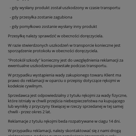
- gdy wysłany produkt został uszkodzony w czasie transportu
- gdy przesyłka zostanie zagubiona
- gdy pomyłkowo zostanie wysłany inny produkt
Przesyłkę należy sprawdzić w obecności doręczyciela.
W razie stwierdzonych uszkodzeń w transporcie konieczne jest
sporządzenie protokołu w obecności doręczyciela.
"Protokół szkody" konieczny jest do uwzględnienia reklamacji za
ewentualne uszkodzenia powstałe podczas transportu.
W przypadku wystąpienia wady zakupionego towaru Klient ma
prawo do reklamacji w oparciu o przepisy dotyczące rękojmi w
kodeksie cywilnym.
Sprzedawca jest odpowiedzialny z tytułu rękojmi za wady fizyczne,
które istniały w chwili przejścia niebezpieczeństwa na kupującego
lub wynikły z przyczyny tkwiącej w rzeczy sprzedanej w tej samej
chwili - przez okres 2 lat.
Reklamacje z tytulu rękojmi beda rozpatrywane w ciagu 14 dni.
W przypadku reklamacji, należy skontaktować się z nami drogą
elektroniczną, podając numer zamówienia (gwarancji) w celu