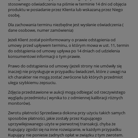
stosownego oświadczenia na piśmie w terminie 14 dni od objęcia
produktu w posiadanie przez Klienta lub wskazaną przez Niego
osobę.
Dla zachowania terminu niezbędne jest wysłanie oświadczenia (
dane osobowe, numer zamówienia)
Jeżeli Klient został poinformowany o prawie odstąpienia od
umowy przed upływem terminu, o którym mowa w ust. 11, termin
do odstąpienia od umowy upływa po 14 dniach od udzielenia
konsumentowi informacji o tym prawie.
Prawo do odstąpienia od umowy (jeżeli strony nie umówiły się
inaczej) nie przysługuje w przypadku świadczeń, które z uwagi na
ich charakter nie mogą zostać zwrócone lub których przedmiot
ulega szybkiemu zepsuciu.
Zdjęcia przedstawione w aukcji mogą odbiegać od rzeczywistego
wyglądu przedmiotu ( wynika to z odmiennej kalibracji różnych
monitorów).
Zwrotu płatności Sprzedawca dokona przy użyciu takich samych
sposobów płatności, jakie zostały przez Kupującego
uprzywilejowanego użyte w pierwotnej transakcji, chyba że
Kupujący zgodzi się na inne rozwiązanie, w każdym przypadku
Kupujący nie poniesie żadnych opłat w związku z tym zwrotem.