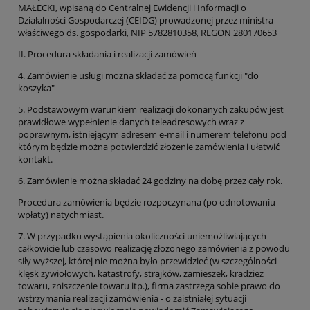
MAŁECKI, wpisaną do Centralnej Ewidencji i Informacji o
Działalności Gospodarczej (CEIDG) prowadzonej przez ministra
właściwego ds. gospodarki, NIP 5782810358, REGON 280170653
II. Procedura składania i realizacji zamówień
4. Zamówienie usługi można składać za pomocą funkcji "do
koszyka"
5. Podstawowym warunkiem realizacji dokonanych zakupów jest
prawidłowe wypełnienie danych teleadresowych wraz z
poprawnym, istniejącym adresem e-mail i numerem telefonu pod
którym będzie można potwierdzić złożenie zamówienia i ułatwić
kontakt.
6. Zamówienie można składać 24 godziny na dobę przez cały rok.
Procedura zamówienia będzie rozpoczynana (po odnotowaniu
wpłaty) natychmiast.
7. W przypadku wystąpienia okoliczności uniemożliwiających
całkowicie lub czasowo realizację złożonego zamówienia z powodu
siły wyższej, której nie można było przewidzieć (w szczególności
klęsk żywiołowych, katastrofy, strajków, zamieszek, kradzież
towaru, zniszczenie towaru itp.), firma zastrzega sobie prawo do
wstrzymania realizacji zamówienia - o zaistniałej sytuacji