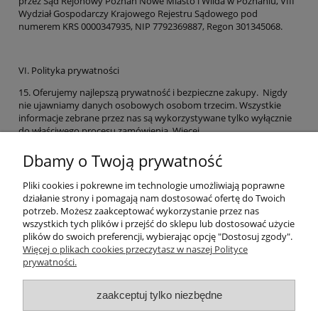
przez Sąd Rejonowy Poznań Nowe Miasto i Wilda w Poznaniu, VIII
Wydział Gospodarczy Krajowego Rejestru Sądowego pod
numerem KRS 0000347935, NIP 7792369887, Regon 301345068.
VI. Polityka prywatności
15. Oferujemy najlepszą prywatność i bezpieczne zakupy. Nigdy
nie ujawniamy danych osobowych osobom trzecim. Wszystkie
informacje zebrane przez nas są wykorzystywane tylko wyłącznie
do właściwego procesu zamówienia. Więcej
informacji:
https://swiat-gadzetow.pl/pl/i/Polityka-prywatnosci/11
Dbamy o Twoją prywatność
Pliki cookies i pokrewne im technologie umożliwiają poprawne
działanie strony i pomagają nam dostosować ofertę do Twoich
potrzeb. Możesz zaakceptować wykorzystanie przez nas
wszystkich tych plików i przejść do sklepu lub dostosować użycie
plików do swoich preferencji, wybierając opcję "Dostosuj zgody".
Pomoc
Więcej o plikach cookies przeczytasz w naszej Polityce
prywatności.
Moje konto
zaakceptuj tylko niezbędne
Płatności i dostawa