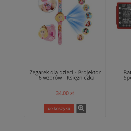
Zegarek dla dzieci - Projektor
Ba
- 6 wzorów - Księżniczka
Sp
F
34,00 zł
do koszyka