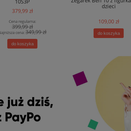
Zegarek Ben 10 z figurk
10S3P
dzieci
379,99 zł
109,00 zł
Cena regularna:
399,99 zł
349,99 zł
Najniższa cena:
do koszyka
do koszyka