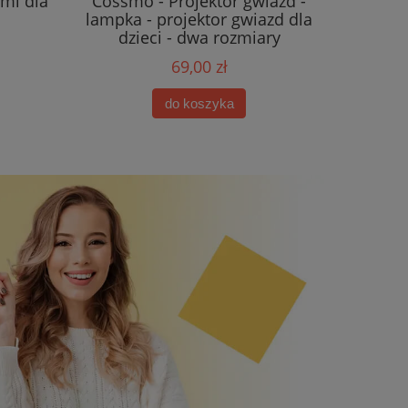
ami dla
Cossmo - Projektor gwiazd -
lampka - projektor gwiazd dla
dzieci - dwa rozmiary
69,00 zł
do koszyka