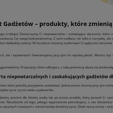
 Gadżetów – produkty, które zmienią 
go e-sklepu! Dostarczymy Ci niepowtarzalne i zaskakujące akcesoria, które sp
zaskoczą Cię swoją funkcjonalnością. Z nami zadbasz nie tylko o rozrywkę, ale
 dokładnej selekcji. W rezultacie możemy zaoferować Ci wyłącznie starannie z
ach, ale i wyzwaniach. Gwarantujemy przy tym ich wysoką jakość. Możesz być
gotowaliśmy. Propozycje, które odkryjesz, z całą pewnością okażą się doskonałą
rta niepowtarzalnych i zaskakujących gadżetów d
tów, które potrafią pozytywnie zaskakiwać. Jednocześnie chcemy przy tym trafi
tylów życia czy też wieku użytkownika.
 idealny prezent dla bliskiej osoby lub po prostu produkt, który pozwoli Ci s
nia. Niezależnie od tego, jakiego wyposażenia potrzebujesz, u nas dostanie
sprytnych rozwiązań z niemal każdej dziedziny życia. Śledź naszą stronę i na b