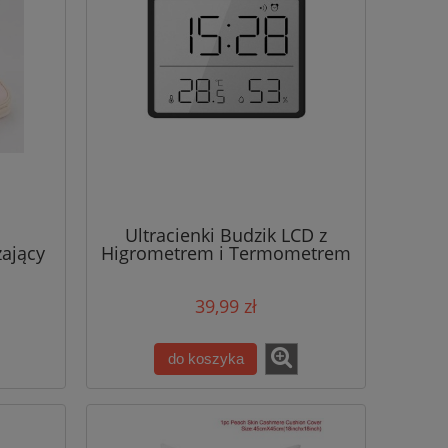
Ultracienki Budzik LCD z
zający
Higrometrem i Termometrem
ż
– Magnetyczny | Duży Ekran
HD | Czarny
39,99 zł
do koszyka