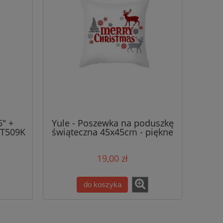
5" +
Yule - Poszewka na poduszkę
 T509K
świąteczna 45x45cm - piękne
wany
świąteczne wzory - Wesołych
Świąt X
19,00 zł
do koszyka