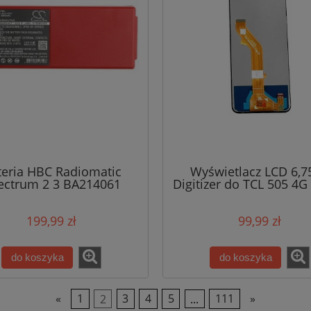
teria HBC Radiomatic
Wyświetlacz LCD 6,7
ectrum 2 3 BA214061
Digitizer do TCL 505 4G
UB10XL 6V 2000mAh
– Oryginalny, Testo
199,99 zł
99,99 zł
do koszyka
do koszyka
«
1
2
3
4
5
...
111
»