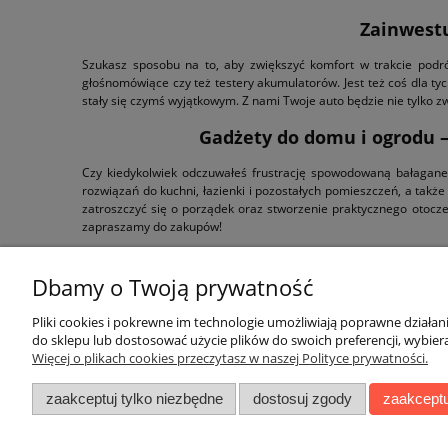
Zainwestu
Szukasz sposobu na to, aby zwiększyć komfort w trakcie podró
głośnomówiące czy też testery akumulatorów. Jest też coś dla ty
stały się czymś wyjątkowym. Z nami Twoje auto będzie nie tylko 
Gadżety do domu i ogrodu –
Czy kiedykolwiek odczuwałeś frustrację spowodowaną bałagane
rozwiązań do kuchni, łazienki i pozostałych pomieszczeń, a takż
zatroszczyć się o porządek oraz stworzenie praktycznego otocze
zapraszamy do zakupów!
Dbamy o Twoją prywatność
Pliki cookies i pokrewne im technologie umożliwiają poprawne działa
do sklepu lub dostosować użycie plików do swoich preferencji, wybiera
Więcej o plikach cookies przeczytasz w naszej Polityce prywatności.
Pomoc
Moje konto
zaakceptuj tylko niezbędne
dostosuj zgody
zaakceptu
Zwroty i reklamacje
Twoje zamówienia
Regulamin
Ustawienia konta