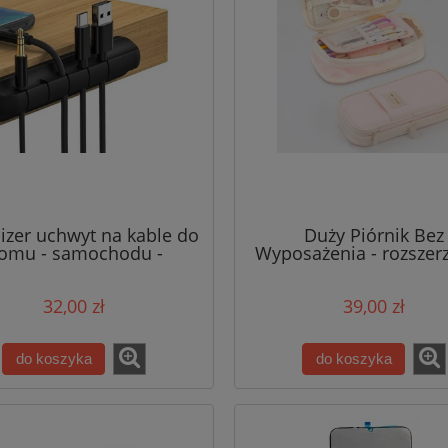
izer uchwyt na kable do
Duży Piórnik Bez
omu - samochodu -
Wyposażenia - rozszer
teligente zarządzenie
się - Pudrowy Ró
ami - 5 rowków - 2szt.
32,00 zł
39,00 zł
do koszyka
do koszyka