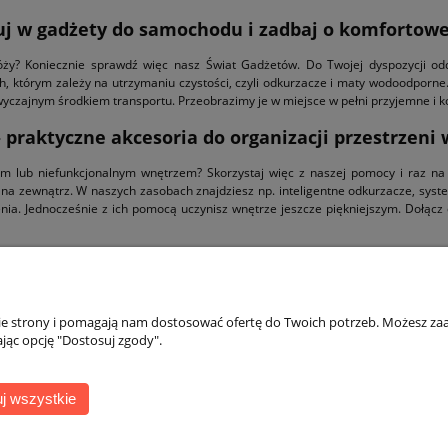
j w gadżety do samochodu i zadbaj o komfortow
ży? Koniecznie sprawdź więc nasz Świat Gadżetów. Do Twojej dyspozycji odd
ch, którym zależy na utrzymaniu czystości, czyli odkurzacze i maty wodoodporne
zwyczajnym środkiem transportu. Przeobrazimy je w miejsce w pełni przyjemne i 
 praktyczne akcesoria do organizacji przestrzeni
m lub niefunkcjonalnym wnętrzem? Skorzystaj więc z naszej pomocy i raz na
e na zewnątrz. W naszych zasobach znajdziesz np. inteligentne odkurzacze, syst
nia. Jednocześnie z ich pomocą uczynisz wnętrze jeszcze piękniejszym. Dołącz
nie strony i pomagają nam dostosować ofertę do Twoich potrzeb. Możesz zaa
jąc opcję "Dostosuj zgody".
Płatności i dostawa
Informacje
j wszystkie
Formy płatności
Polityka prywatno
Koszty dostawy