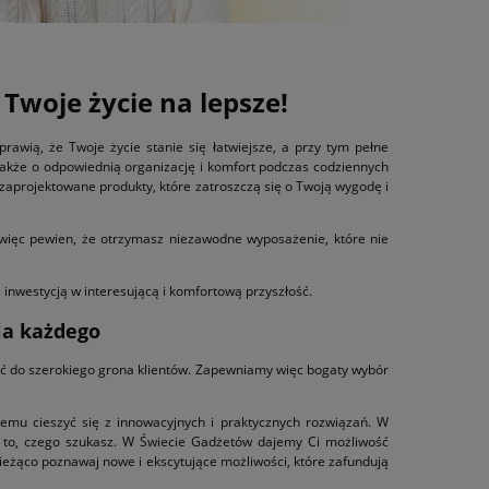
Twoje życie na lepsze!
rawią, że Twoje życie stanie się łatwiejsze, a przy tym pełne
 także o odpowiednią organizację i komfort podczas codziennych
aprojektowane produkty, które zatroszczą się o Twoją wygodę i
 więc pewien, że otrzymasz niezawodne wyposażenie, które nie
 inwestycją w interesującą i komfortową przyszłość.
la każdego
ać do szerokiego grona klientów. Zapewniamy więc bogaty wybór
amemu cieszyć się z innowacyjnych i praktycznych rozwiązań. W
sz to, czego szukasz. W Świecie Gadżetów dajemy Ci możliwość
ieżąco poznawaj nowe i ekscytujące możliwości, które zafundują