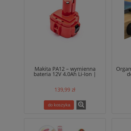
Makita PA12 – wymienna
Organ
bateria 12V 4.0Ah Li-Ion |
d
Zamiennik akumulatora do
in
elektronarzędzi Makita
kabl
139,99 zł
do koszyka