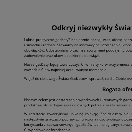
Odkryj niezwykły Świat
Lubisz praktyczne gadżety? Koniecznie poznaj więc ofertę nasze
uśmiechu i radości. Stawiamy na innowacyjne rozwiązania, które 
obowiązków. Udostępniany przez nas asortyment poddajemy bowiem
zadowolenie oraz ułatwią codzienne obowiązki.
Nasze gadżety będą towarzyszyć Ci w nie tylko w przyjemności
zawiedzie Cię w najmniej oczekiwanym momencie.
Wejdź do ciekawego Świata Gadżetów i sprawdź, co dla Ciebie przy
Bogata ofe
Naszym celem jest dostarczanie wyjątkowych i kreatywnych gadże
produktów, które dopasujesz do różnych potrzeb, zainteresowań, s
W rezultacie stworzyliśmy unikalną kolekcję. Znajdziesz w niej
następstwie znacząco poprawisz funkcjonalność swojego otocze
korzystania z zaawansowanych gadżetów technologicznych oraz ze 
Ci wyjątkowe doświadczenia.