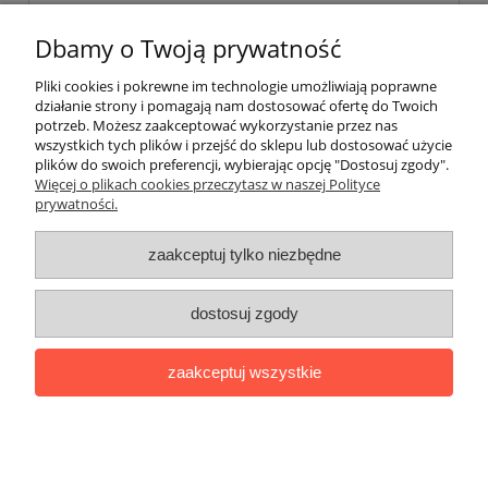
wyślij
Dbamy o Twoją prywatność
Pliki cookies i pokrewne im technologie umożliwiają poprawne
działanie strony i pomagają nam dostosować ofertę do Twoich
potrzeb. Możesz zaakceptować wykorzystanie przez nas
wszystkich tych plików i przejść do sklepu lub dostosować użycie
plików do swoich preferencji, wybierając opcję "Dostosuj zgody".
Pomoc
Więcej o plikach cookies przeczytasz w naszej Polityce
prywatności.
Moje konto
zaakceptuj tylko niezbędne
Płatności i dostawa
dostosuj zgody
Informacje
zaakceptuj wszystkie
O nas
pokaż pełną wersję strony
Sklep internetowy Shoper.pl