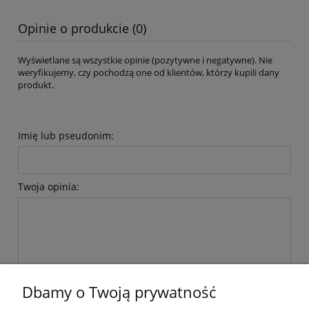
Opinie o produkcie (0)
Wyświetlane są wszystkie opinie (pozytywne i negatywne). Nie
weryfikujemy, czy pochodzą one od klientów, którzy kupili dany
produkt.
Imię lub pseudonim:
Twoja opinia:
wyślij
Dbamy o Twoją prywatność