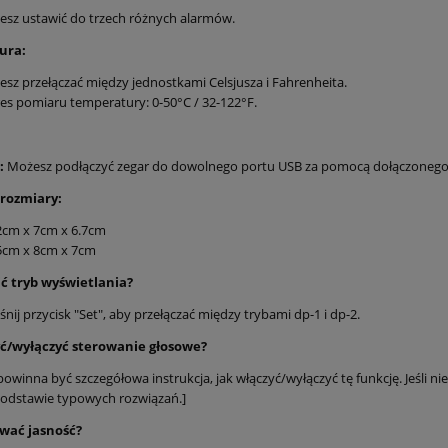
sz ustawić do trzech różnych alarmów.
do koszyka
ura:
sz przełączać między jednostkami Celsjusza i Fahrenheita.
es pomiaru temperatury: 0-50°C / 32-122°F.
:
Możesz podłączyć zegar do dowolnego portu USB za pomocą dołączonego 
rozmiary:
2cm x 7cm x 6.7cm
cm x 8cm x 7cm
ić tryb wyświetlania?
śnij przycisk "Set", aby przełączać między trybami dp-1 i dp-2.
yć/wyłączyć sterowanie głosowe?
powinna być szczegółowa instrukcja, jak włączyć/wyłączyć tę funkcję. Jeśli 
odstawie typowych rozwiązań.]
ować jasność?