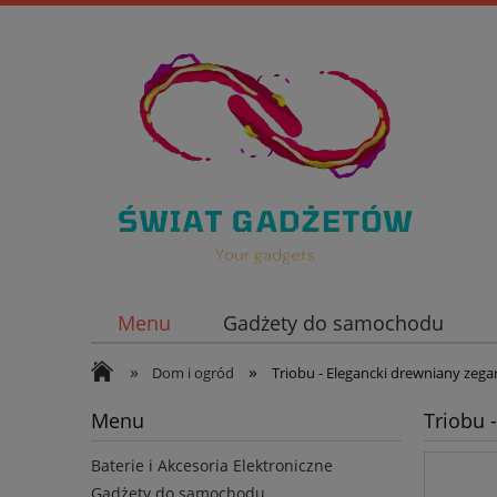
Menu
Gadżety do samochodu
»
»
Nowości
Dom i ogród
Triobu - Elegancki drewniany zega
Menu
Triobu 
Baterie i Akcesoria Elektroniczne
Gadżety do samochodu