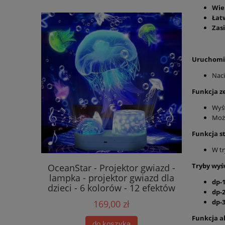
Wie
Łat
Zasi
Uruchomi
Naci
Funkcja z
Wyśw
Może
Funkcja s
W tr
Tryby wyś
or 3D dla
OceanStar - Projektor gwiazd -
Akumulat
lampka - projektor gwiazd dla
do robot
dp-1
dzieci - 6 kolorów - 12 efektów
W400 S8 
dp-2
1
dp-3
169,00 zł
Funkcja a
do koszyka