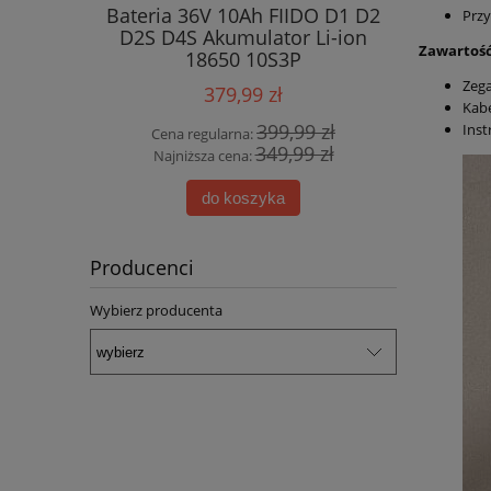
Bateria 36V 10Ah FIIDO D1 D2
Wielofu
Przy
D2S D4S Akumulator Li-ion
dom
Zawartoś
18650 10S3P
Oświe
Zeg
379,99 zł
Kab
399,99 zł
Inst
Cena regularna:
Cena
349,99 zł
Najniższa cena:
Najn
do koszyka
Producenci
Wybierz producenta