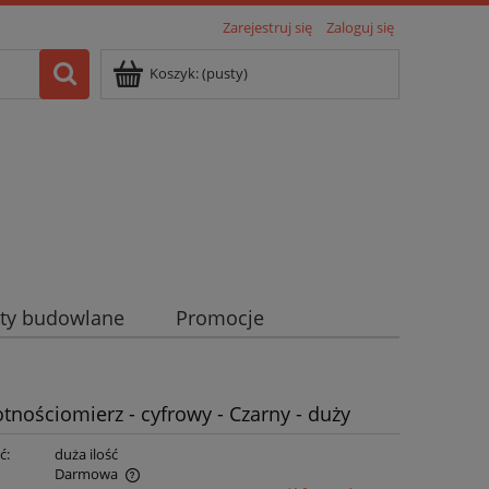
Zarejestruj się
Zaloguj się
Koszyk:
(pusty)
ty budowlane
Promocje
tnościomierz - cyfrowy - Czarny - duży
ć:
duża ilość
Darmowa