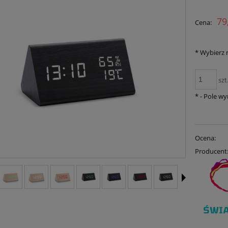
Cena nie zawiera ewent
79
Cena:
płatności
*
Wybierz 
szt
*
- Pole w
Ocena:
Producent