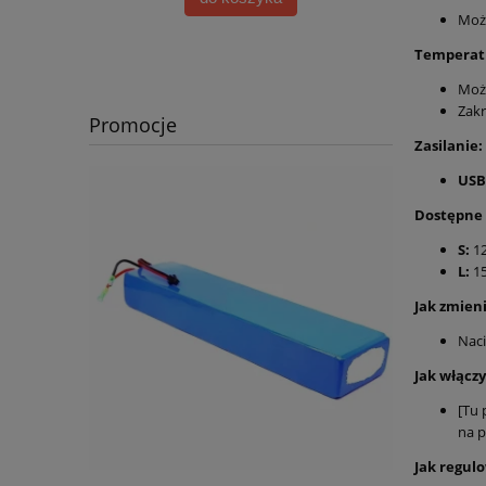
Może
Temperat
Może
Zakr
Promocje
Zasilanie:
USB
Dostępne 
S:
1
L:
15
Jak zmien
Naci
Jak włącz
[Tu 
na p
Jak regul