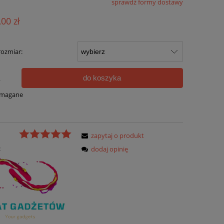
sprawdź formy dostawy
ualnych kosztów
,00 zł
rozmiar:
do koszyka
.
ymagane
zapytaj o produkt
:
dodaj opinię