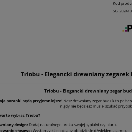
Kod produ
SG_202410
Triobu - Elegancki drewniany zegarek 
Triobu - Elegancki drewniany zegar bud
je poranki będą przyjemniejsze!
Nasz drewniany zegar budzik to połączen
nigdy nie będziesz musiał szukać przycis
warto wybrać Triobu?
wniany design:
Dodaj naturalnego uroku swojej sypialni czy biuru.
rowanie głosowe:
Wystarczy klasnąć, aby obudzić się dźwiękiem alarmu.