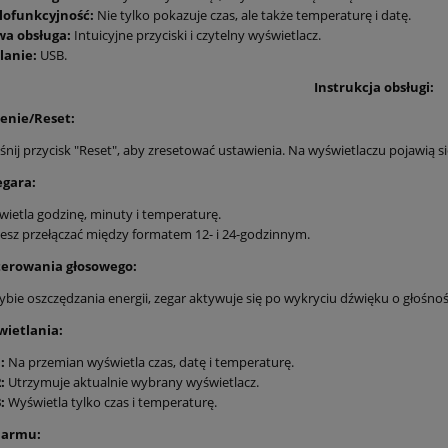
lofunkcyjność:
Nie tylko pokazuje czas, ale także temperaturę i datę.
wa obsługa:
Intuicyjne przyciski i czytelny wyświetlacz.
lanie:
USB.
Instrukcja obsługi:
enie/Reset:
śnij przycisk "Reset", aby zresetować ustawienia. Na wyświetlaczu pojawią si
egara:
ietla godzinę, minuty i temperaturę.
sz przełączać między formatem 12- i 24-godzinnym.
terowania głosowego:
ybie oszczędzania energii, zegar aktywuje się po wykryciu dźwięku o głośnoś
Akumulator do iRobot Room
i7158 / i7 / i3 / i4 / i8 / j7+ / e
wietlania:
or - Bateria wymienna
e6 – Bateria 5600mAh 14,4 
a ILIFE A10 L100 A6 A8
:
Na przemian wyświetla czas, datę i temperaturę.
Pro - Shinebot W450 -
199,99 zł
:
Utrzymuje aktualnie wybrany wyświetlacz.
4.4V 3200mAh
:
Wyświetla tylko czas i temperaturę.
149,00 zł
279,99 zł
Cena regularna:
279,99 zł
larmu:
Najniższa cena:
do koszyka