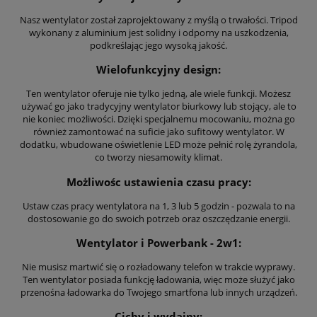
Nasz wentylator został zaprojektowany z myślą o trwałości. Tripod
wykonany z aluminium jest solidny i odporny na uszkodzenia,
podkreślając jego wysoką jakość.
Wielofunkcyjny design:
Ten wentylator oferuje nie tylko jedną, ale wiele funkcji. Możesz
używać go jako tradycyjny wentylator biurkowy lub stojący, ale to
nie koniec możliwości. Dzięki specjalnemu mocowaniu, można go
również zamontować na suficie jako sufitowy wentylator. W
dodatku, wbudowane oświetlenie LED może pełnić rolę żyrandola,
co tworzy niesamowity klimat.
Możliwośc ustawienia czasu pracy:
Ustaw czas pracy wentylatora na 1, 3 lub 5 godzin - pozwala to na
dostosowanie go do swoich potrzeb oraz oszczędzanie energii.
Wentylator i Powerbank - 2w1:
Nie musisz martwić się o rozładowany telefon w trakcie wyprawy.
Ten wentylator posiada funkcję ładowania, więc może służyć jako
przenośna ładowarka do Twojego smartfona lub innych urządzeń.
Cichy i wydajny: