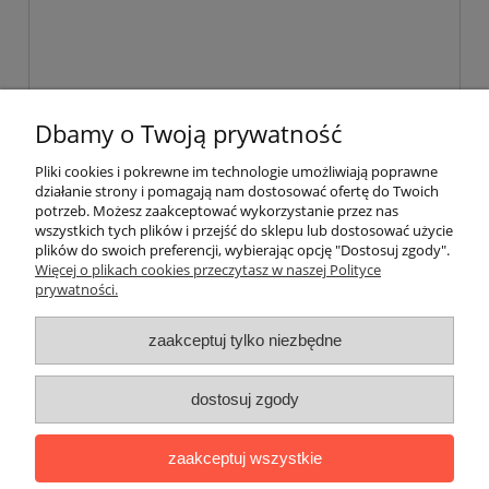
wyślij
Dbamy o Twoją prywatność
Pliki cookies i pokrewne im technologie umożliwiają poprawne
działanie strony i pomagają nam dostosować ofertę do Twoich
potrzeb. Możesz zaakceptować wykorzystanie przez nas
wszystkich tych plików i przejść do sklepu lub dostosować użycie
plików do swoich preferencji, wybierając opcję "Dostosuj zgody".
Pomoc
Więcej o plikach cookies przeczytasz w naszej Polityce
prywatności.
Moje konto
zaakceptuj tylko niezbędne
Płatności i dostawa
dostosuj zgody
Informacje
zaakceptuj wszystkie
O nas