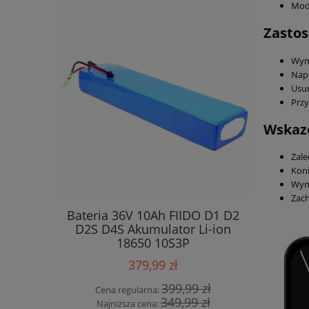
Mod
Zastos
Wym
Napr
Usun
Przy
Wskaz
Zale
Kon
Wyma
Zach
Bateria 36V 10Ah FIIDO D1 D2
Wielofu
D2S D4S Akumulator Li-ion
dom
18650 10S3P
Oświe
379,99 zł
399,99 zł
Cena regularna:
Cena
349,99 zł
Najniższa cena:
Najn