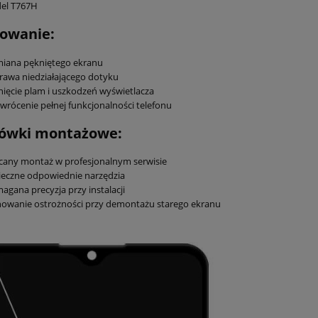
el T767H
owanie:
iana pękniętego ekranu
awa niedziałającego dotyku
ięcie plam i uszkodzeń wyświetlacza
wrócenie pełnej funkcjonalności telefonu
ówki montażowe:
cany montaż w profesjonalnym serwisie
ieczne odpowiednie narzędzia
gana precyzja przy instalacji
owanie ostrożności przy demontażu starego ekranu
nkcyjny wentylator do
Kamizelka wędkarska kapok 
u - na kemping -
wody dla dorosłych - na
tleniem LED - Szary
łódkę/kajak - Camo
159,00 zł
169,00 zł
199,00 zł
199,00 zł
 regularna:
Cena regularna:
159,00 zł
169,00 zł
iższa cena:
Najniższa cena: