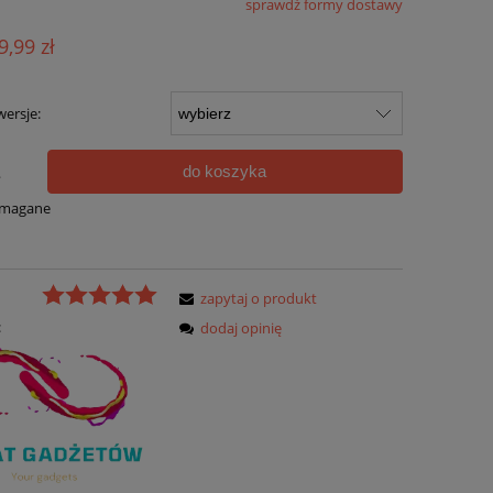
sprawdź formy dostawy
ualnych kosztów
9,99 zł
ersje:
do koszyka
.
ymagane
zapytaj o produkt
:
dodaj opinię