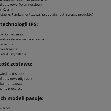
el dotykowy: Pojemnościowy
r: Czarny
stawie: Ramka montażowa (za dopłatą - patrz wersję produktu)
 technologii IPS:
oki kąt widzenia
Kamizelka wędkarska kapok 
uralne odwzorowanie kolorów
wody dla dorosłych - na
a jasność
or - Bateria wymienna
łódkę/kajak - Camo
oka trwałość
a ILIFE A10 L100 A6 A8
 efektu wypalania
Pro - Shinebot W450 -
169,00 zł
4.4V 3200mAh
ość zestawu:
149,00 zł
199,00 zł
Cena regularna:
169,00 zł
Najniższa cena:
do koszyka
ietlacz IPS LCD
l dotykowy (digitizer)
do koszyka
ka montażowa
menty mocujące
ich modeli pasuje:
 20R 5G