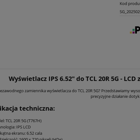
Kod produ
SG_202502
Wyświetlacz IPS 6.52" do TCL 20R 5G - LCD
iezawodnego zamiennika wyświetlacza do TCL 20R 5G? Przedstawiamy wysokie
precyzyjne działanie dotyk
ikacja techniczna:
l: TCL 20R 5G (T767H)
nologia: IPS LCD
kątna ekranu: 6.52 cala
zielczość: 1600 x 720 pikseli (HD+)