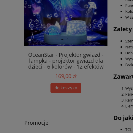
Pan
Kolo
W ze
Zalety
Szer
Nat
Dobr
or 3D dla
OceanStar - Projektor gwiazd -
Akumulat
Wys
lampka - projektor gwiazd dla
do robot
Brak
dzieci - 6 kolorów - 12 efektów
W400 S8 
1
Zawart
169,00 zł
do koszyka
Wyśw
Pane
Ram
Ele
Do jak
Promocje
TCL