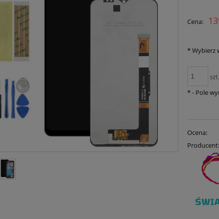
Cena nie zawiera ewent
13
Cena:
płatności
*
Wybierz w
szt
*
- Pole w
Ocena:
Producent