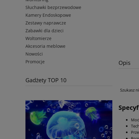
Słuchawki bezprzewodowe
Kamery Endoskopowe
Zestawy naprawcze
Zabawki dla dzieci
Woltomierze
Akcesoria meblowe
Nowości
Promocje
Opis
Gadżety TOP 10
Szukasz n
Specyf
Mode
Tech
Prze
Rozd