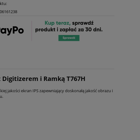
ktu:
06161238
 z Digitizerem i Ramką T767H
j jakości ekran IPS zapewniający doskonałą jakość obrazu i
u.