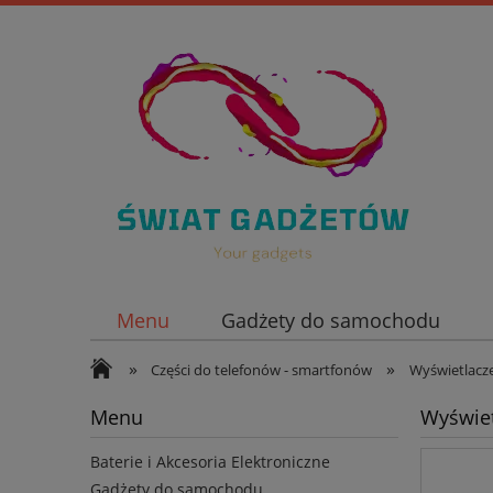
Menu
Gadżety do samochodu
»
»
Nowości
Części do telefonów - smartfonów
Wyświetlacze
Menu
Wyświet
Baterie i Akcesoria Elektroniczne
Gadżety do samochodu