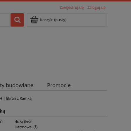
Zarejestruj się
Zaloguj się
Koszyk:
(pusty)
ty budowlane
Promocje
7H | Ekran z Ramką
mką
ć:
duża ilość
Darmowa