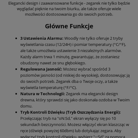
Elegancki design i zaawansowane funkcje - zegarek nie tylko będzie
wyglądać pięknie na twoim biurku, ale także oferuje wiele
możliwości dostosowania go do swoich potrzeb.
Główne Funkcje
3 Ustawienia Alarmu:
Woodly nie tylko oferuje 2 tryby
wyświetlania czasu (12/24H) i pomiar temperatury (°C/°F),
ale także umożliwia ustawienie 3 niezależnych alarmów.
Każdy alarm trwa 1 minutę, gwarantując, że zostaniesz
obudzony nawet ze snu głębokiego.
Regulowana Jasność:
Możesz wybrać spośród 3
poziomów jasności (od niskiej do wysokiej), dostosowując ją
do swoich potrzeb. Zegarek dba o Twoje oczy, a także
wyświetla temperaturę (°F/°C).
Natura w Technologii:
Zegarek ma elegancki design
drewna, który sprawdzi się jako doskonała ozdoba w Twoim
domu.
Tryb Kontroli Dźwięku (Tryb Oszczędzania Energii):
Przełączając tryb na "oN:Sd," ekran wyłączy się po 10
sekundach bezczynności. Możesz włączyć ekran klaszcząc w
ręce (dźwięk powyżej 60dbm) lub dotykając zegara. Aby
wyłączyć tryb kontroli dźwięku, wybierz "−:Sd" za pomocą