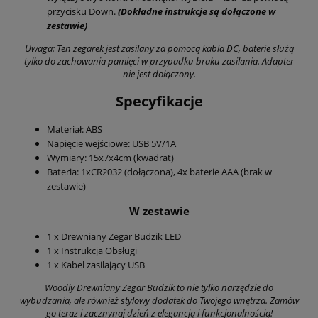
przycisku Down.
(Dokładne instrukcje są dołączone w
zestawie)
Uwaga: Ten zegarek jest zasilany za pomocą kabla DC, baterie służą
tylko do zachowania pamięci w przypadku braku zasilania. Adapter
nie jest dołączony.
Specyfikacje
Materiał: ABS
Napięcie wejściowe: USB 5V/1A
Wymiary: 15x7x4cm (kwadrat)
Bateria: 1xCR2032 (dołączona), 4x baterie AAA (brak w
zestawie)
W zestawie
1 x Drewniany Zegar Budzik LED
1 x Instrukcja Obsługi
1 x Kabel zasilający USB
Woodly Drewniany Zegar Budzik to nie tylko narzędzie do
wybudzania, ale również stylowy dodatek do Twojego wnętrza. Zamów
go teraz i zacznynaj dzień z elegancją i funkcjonalnością!